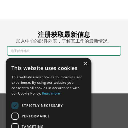
注册获取最新信息
加入中心的邮件列表，了解其工作的最新情况。
×
This website uses cookies
This website uses cookies to improve user
experience. By using our website you
consent to all cookies in accordance with
our Cookie Policy.
Read more
STRICTLY NECESSARY
PERFORMANCE
TARGETING