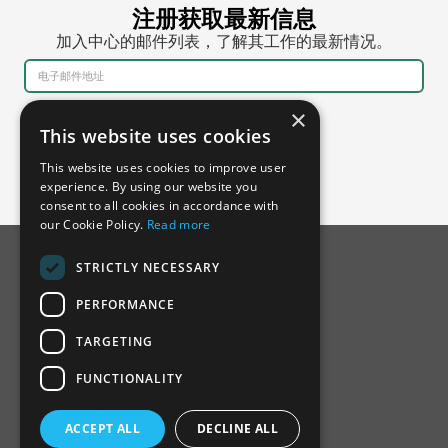
注册获取最新信息
加入中心的邮件列表，了解其工作的最新情况。
×
This website uses cookies
This website uses cookies to improve user
experience. By using our website you
consent to all cookies in accordance with
our Cookie Policy.
Read more
STRICTLY NECESSARY
PERFORMANCE
TARGETING
FUNCTIONALITY
关于SSDH
ACCEPT ALL
DECLINE ALL
咨询委员会